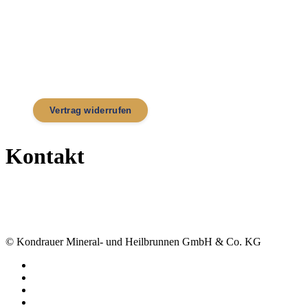
Impressum
Datenschutz
AGB
Widerrufsbelehrung
Zahlung & Versand
Cookie-Einstellungen
Barrierefreiheit
Vertrag widerrufen
Kontakt
Händler finden
kundenservice@kondrauer.de
+ 49 9632 9215-0
© Kondrauer Mineral- und Heilbrunnen GmbH & Co. KG
facebook
linkedin
youtube
instagram