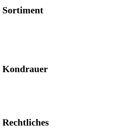
Sortiment
Mineralwasser
Mineralwasser Plus
Limonaden
Schorlen
DEIT
BOAHWYLD
Kondrauer
Über Kondrauer
Blog
Shop
Werksverkauf
Karriere
Rechtliches