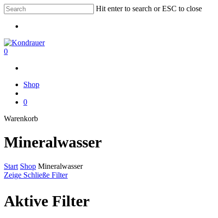
Skip
Hit enter to search or ESC to close
to
Close
main
Menu
Search
content
search
0
Menu
Menu
Shop
search
0
Warenkorb
Warenkorb
schließen
Mineralwasser
Start
Shop
Mineralwasser
Zeige
Schließe
Filter
Aktive Filter