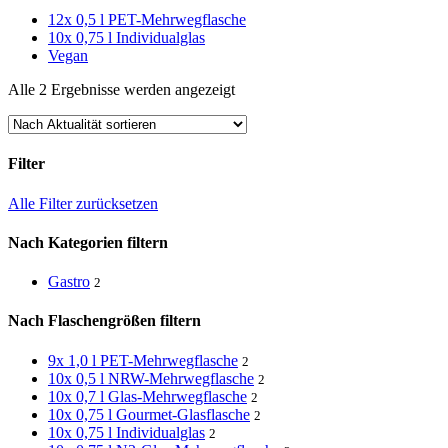
12x 0,5 l PET-Mehrwegflasche
10x 0,75 l Individualglas
Vegan
Nach
Alle 2 Ergebnisse werden angezeigt
Aktualität
sortiert
Filter
Close
Alle Filter zurücksetzen
Filters
Nach Kategorien filtern
Gastro
2
Nach Flaschengrößen filtern
9x 1,0 l PET-Mehrwegflasche
2
10x 0,5 l NRW-Mehrwegflasche
2
10x 0,7 l Glas-Mehrwegflasche
2
10x 0,75 l Gourmet-Glasflasche
2
10x 0,75 l Individualglas
2