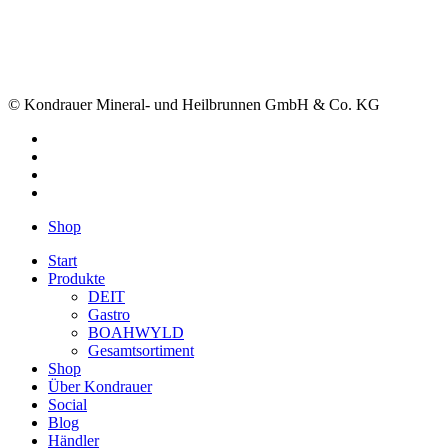
Händler finden
kundenservice@kondrauer.de
+ 49 9632 9215-0
© Kondrauer Mineral- und Heilbrunnen GmbH & Co. KG
facebook
linkedin
youtube
instagram
Close
Shop
Menu
Start
Produkte
DEIT
Gastro
BOAHWYLD
Gesamtsortiment
Shop
Über Kondrauer
Social
Blog
Händler