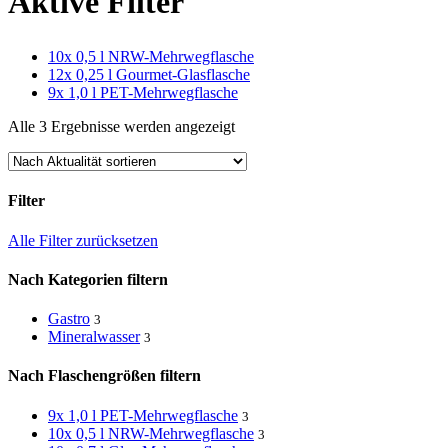
Aktive Filter
10x 0,5 l NRW-Mehrwegflasche
12x 0,25 l Gourmet-Glasflasche
9x 1,0 l PET-Mehrwegflasche
Nach
Alle 3 Ergebnisse werden angezeigt
Aktualität
sortiert
Filter
Close
Alle Filter zurücksetzen
Filters
Nach Kategorien filtern
Gastro
3
Mineralwasser
3
Nach Flaschengrößen filtern
9x 1,0 l PET-Mehrwegflasche
3
10x 0,5 l NRW-Mehrwegflasche
3