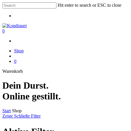
Skip
Hit enter to search or ESC to close
to
Close
main
Menu
Search
content
search
0
Menu
Menu
Shop
search
0
Warenkorb
Warenkorb
schließen
Dein Durst.
Online gestillt.
Start
Shop
Zeige
Schließe
Filter