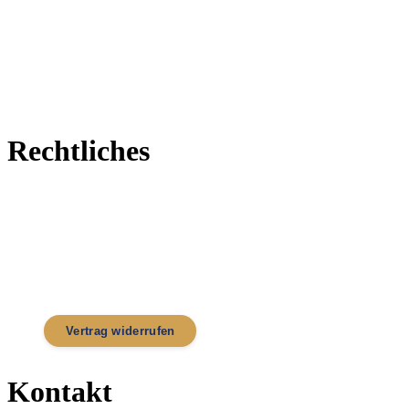
Über Kondrauer
Blog
Shop
Werksverkauf
Karriere
Rechtliches
Impressum
Datenschutz
AGB
Widerrufsbelehrung
Zahlung & Versand
Cookie-Einstellungen
Barrierefreiheit
Vertrag widerrufen
Kontakt